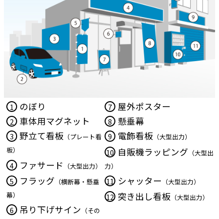
のぼり
屋外ポスター
1
7
車体用マグネット
懸垂幕
2
8
野立て看板
電飾看板
3
9
（プレート看
（大型出力）
板）
自販機ラッピング
10
（大型出
ファサード
4
（大型出力）
力）
フラッグ
シャッター
5
11
（横断幕・懸垂
（大型出力）
幕）
突き出し看板
12
（大型出力）
吊り下げサイン
6
（その