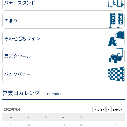
バナースタンド
のぼり
その他看板サイン
展示会ツール
バックバナー
営業日カレンダー
calender
2026年8月
月
火
水
木
金
土
日
27
28
29
30
31
1
2