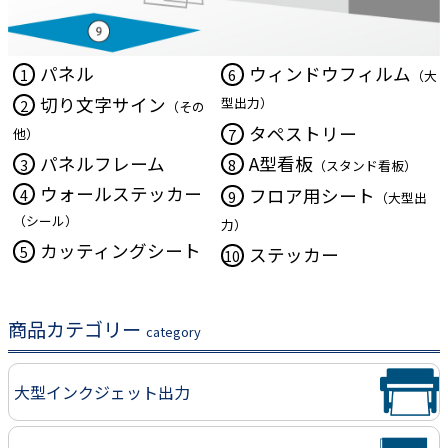
パネル
ウィンドウフィルム
1
6
（大
切り文字サイン
型出力）
2
（その
タペストリー
他）
7
パネルフレーム
A型看板
3
8
（スタンド看板）
ウォールステッカー
フロア用シート
4
9
（大型出
（シール）
力）
カッティングシート
5
ステッカー
10
商品カテゴリー
category
大型インクジェット出力