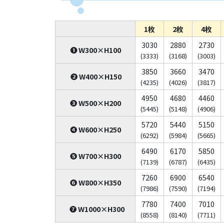
1枚
2枚
4枚
3030
2880
2730
❶ W300×H100
(3333)
(3168)
(3003)
3850
3660
3470
❷ W400×H150
(4235)
(4026)
(3817)
4950
4680
4460
❸ W500×H200
(5445)
(5148)
(4906)
5720
5440
5150
❹ W600×H250
(6292)
(5984)
(5665)
6490
6170
5850
❺ W700×H300
(7139)
(6787)
(6435)
7260
6900
6540
❻ W800×H350
(7986)
(7590)
(7194)
7780
7400
7010
❼ W1000×H300
(8558)
(8140)
(7711)