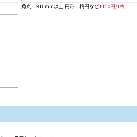
角丸 R10mm以上 円形 楕円など
+150円/1枚